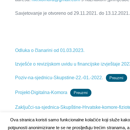
Savjetovanje je otvoreno od 29.11.2021. do 13.12.2021.
Odluka o članarini od 01.03.2023.
Izvješće o revizijskom uvidu u financijske izvještaje 20
Poziv-na-sjednicu-Skupstine-22.-01.-2022.
Preuzmi
Projekt-Digitalna-Komora
Preuzmi
Zaključci-sa-sjednica-Skupštine-Hrvatske-komore-fiziot
Ova stranica koristi samo funkcionalne kolačiće koji služe kako 
Dnevni-red-sjednice-Skupštine-24.10.2020
Preuzmi
potpunosti anonimizirane te se ne prosljeđuju trećim stranama, a 