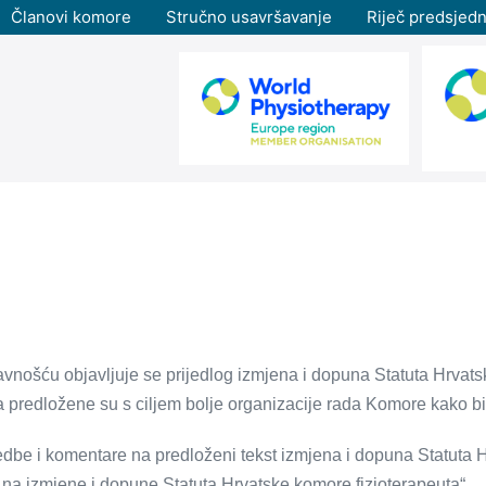
Članovi komore
Stručno usavršavanje
Riječ predsjedn
javnošću objavljuje se prijedlog izmjena i dopuna Statuta Hrvats
 predložene su s ciljem bolje organizacije rada Komore kako bi s
mjedbe i komentare na predloženi tekst izmjena i dopuna Statuta 
a izmjene i dopune Statuta Hrvatske komore fizioterapeuta“.