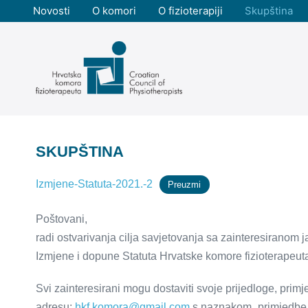
Skoči
Novosti
O komori
O fizioterapiji
Skupština
do
sadržaja
SKUPŠTINA
Izmjene-Statuta-2021.-2
Preuzmi
Poštovani,
radi ostvarivanja cilja savjetovanja sa zainteresiranom 
Izmjene i dopune Statuta Hrvatske komore fizioterapeuta
Svi zainteresirani mogu dostaviti svoje prijedloge, pri
adresu:
hkf.komora@gmail.com
s naznakom „primjedbe n