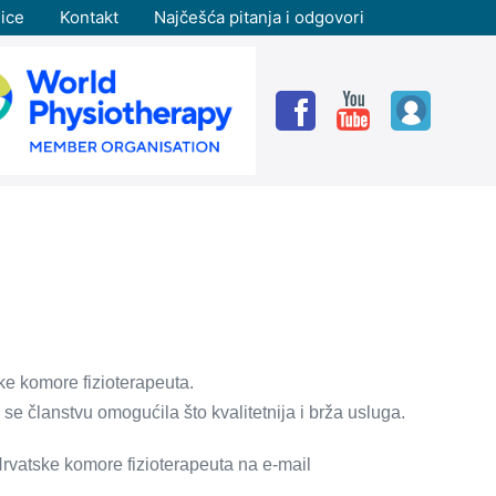
ice
Kontakt
Najčešća pitanja i odgovori
ke komore fizioterapeuta.
e članstvu omogućila što kvalitetnija i brža usluga.
Hrvatske komore fizioterapeuta na e-mail