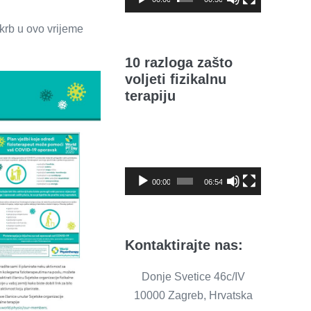
skrb u ovo vrijeme
10 razloga zašto
voljeti fizikalnu
terapiju
Reproduktor
videozapisa
00:00
06:54
Kontaktirajte nas:
Donje Svetice 46c/IV
10000 Zagreb, Hrvatska