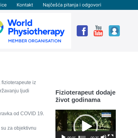
ice
Kontakt
Najčešća pitanja i odgovori
 fizioterapeute iz
ržavanju ljudi
Fizioterapeut dodaje
život godinama
poravka od COVID 19.
Reproduktor
videozapisa
 su za objektivnu
00:00
00:30