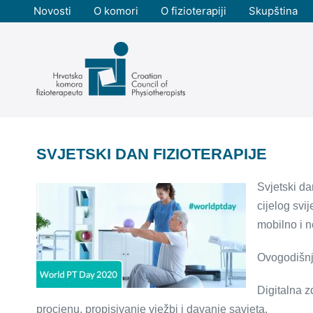
Skoči
Novosti
O komori
O fizioterapiji
Skupština
do
sadržaja
SVJETSKI DAN FIZIOTERAPIJE
Svjetski dan
cijelog svi
mobilno i n
Ovogodišnj
Digitalna z
procjenu, propisivanje vježbi i davanje savjeta.