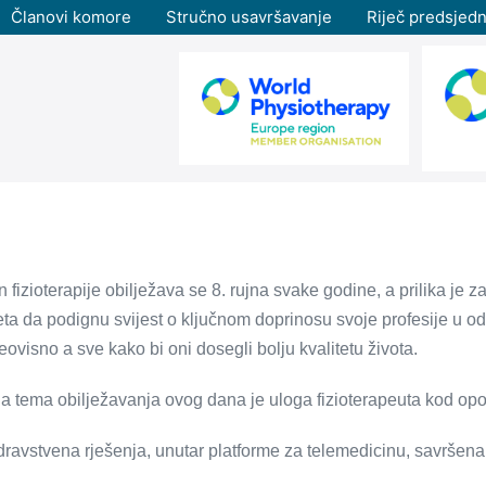
Članovi komore
Stručno usavršavanje
Riječ predsjedn
 fizioterapije obilježava se 8. rujna svake godine, a prilika je za
jeta da podignu svijest o ključnom doprinosu svoje profesije u od
eovisno a sve kako bi oni dosegli bolju kvalitetu života.
a tema obilježavanja ovog dana je uloga fizioterapeuta kod o
dravstvena rješenja, unutar platforme za telemedicinu, savršena