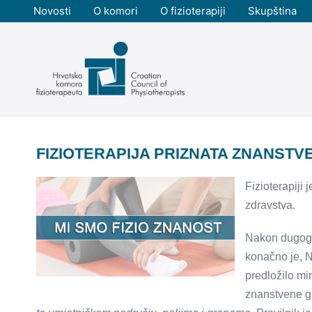
Skoči
Novosti
O komori
O fizioterapiji
Skupština
do
sadržaja
FIZIOTERAPIJA PRIZNATA ZNANST
Fizioterapiji
zdravstva.
Nakon dugogod
konačno je, N
predložilo mi
znanstvene g