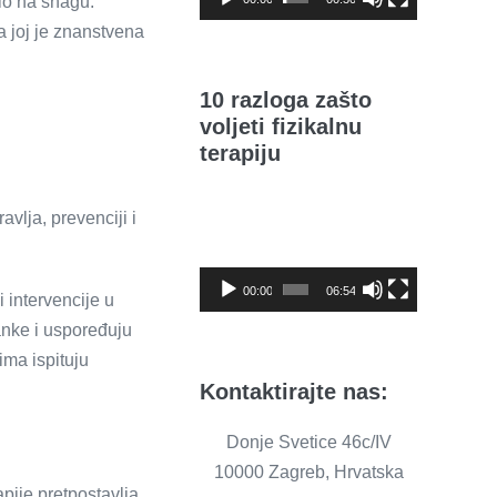
pio na snagu.
a joj je znanstvena
10 razloga zašto
voljeti fizikalnu
terapiju
Reproduktor
vlja, prevenciji i
videozapisa
00:00
06:54
 intervencije u
lanke i uspoređuju
jima ispituju
Kontaktirajte nas:
Donje Svetice 46c/IV
10000 Zagreb, Hrvatska
apije pretpostavlja