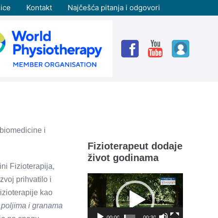
ice
Kontakt
Najčešća pitanja i odgovori
 biomedicine i
Fizioterapeut dodaje
život godinama
i Fizioterapija,
voj prihvatilo i
Reproduktor
izioterapije kao
videozapisa
, poljima i granama
00:00
00:30