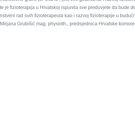
, te je fizioterapija u Hrvatskoj ispunila sve preduvjete da bude d
stveni rad svih fizioterapeuta kao i razvoj fizioterapije u buduć
če Mirjana Grubišić mag. physioth., predsjednica Hrvatske komore 