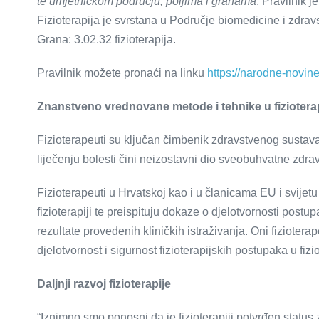
te umjetničkom području, poljima i granama
. Pravilnik 
Fizioterapija je svrstana u Područje biomedicine i zdrav
Grana: 3.02.32 fizioterapija.
Pravilnik možete pronaći na linku
https://narodne-novin
Znanstveno vrednovane metode i tehnike u fizioterap
Fizioterapeuti su ključan čimbenik zdravstvenog sustava u
liječenju bolesti čini neizostavni dio sveobuhvatne zdra
Fizioterapeuti u Hrvatskoj kao i u članicama EU i svijet
fizioterapiji te preispituju dokaze o djelotvornosti post
rezultate provedenih kliničkih istraživanja. Oni fizioterap
djelotvornost i sigurnost fizioterapijskih postupaka u fizio
Daljnji razvoj fizioterapije
“Iznimno smo ponosni da je fizioterapiji potvrđen status 