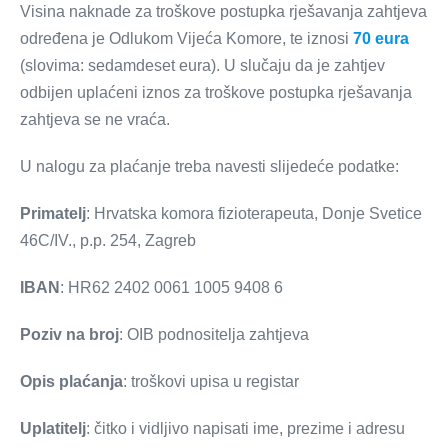
Visina naknade za troškove postupka rješavanja zahtjeva
određena je Odlukom Vijeća Komore, te iznosi
70 eura
(slovima: sedamdeset eura). U slučaju da je zahtjev
odbijen uplaćeni iznos za troškove postupka rješavanja
zahtjeva se ne vraća.
U nalogu za plaćanje treba navesti slijedeće podatke:
Primatelj
: Hrvatska komora fizioterapeuta, Donje Svetice
46C/IV., p.p. 254, Zagreb
IBAN
: HR62 2402 0061 1005 9408 6
Poziv na broj
: OIB podnositelja zahtjeva
Opis plaćanja
: troškovi upisa u registar
Uplatitelj
: čitko i vidljivo napisati ime, prezime i adresu