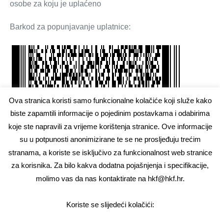
osobe za koju je uplaćeno
Barkod za popunjavanje uplatnice:
Ova stranica koristi samo funkcionalne kolačiće koji služe kako
biste zapamtili informacije o pojedinim postavkama i odabirima
koje ste napravili za vrijeme korištenja stranice. Ove informacije
4.
POSLATI DOKUMENTACIJU NA
su u potpunosti anonimizirane te se ne prosljeđuju trećim
ADRESU UREDA ZA REGISTRACIJU I
stranama, a koriste se isključivo za funkcionalnost web stranice
LICENCIRANJE (obavezno preporučenom
za korisnika. Za bilo kakva dodatna pojašnjenja i specifikacije,
poštom)
molimo vas da nas kontaktirate na hkf@hkf.hr.
Hrvatska komora fizioterapeuta
Koriste se slijedeći kolačići:
Ured za registraciju i licenciranje