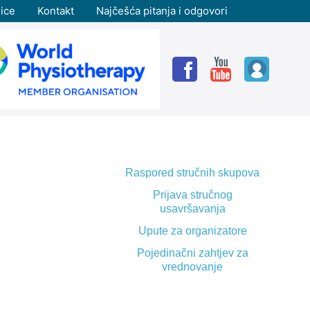
ice
Kontakt
Najčešća pitanja i odgovori
Raspored stručnih skupova
Prijava stručnog
usavršavanja
Upute za organizatore
Pojedinačni zahtjev za
vrednovanje