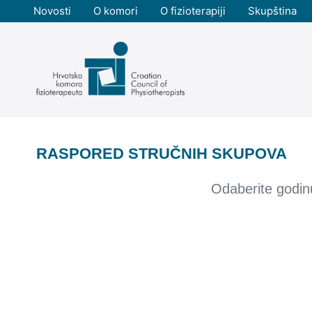
Skoči
Novosti
O komori
O fizioterapiji
Skupština
do
sadržaja
RASPORED STRUČNIH SKUPOVA
Odaberite godinu