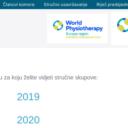
Članovi komore
Stručno usavršavanje
Riječ predsjedn
 za koju želite vidjeti stručne skupove:
2019
2020