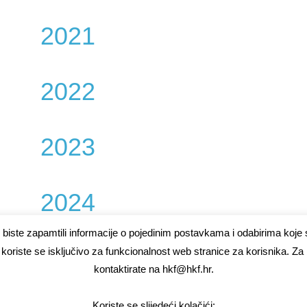
2021
2022
2023
2024
biste zapamtili informacije o pojedinim postavkama i odabirima koje s
2025
koriste se isključivo za funkcionalnost web stranice za korisnika. Za
kontaktirate na hkf@hkf.hr.
Koriste se slijedeći kolačići: