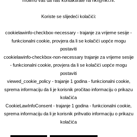
molimo vas da nas kontaktirate na hkf@hkf.hr.
kvalifikacije fizioterapeut i strukovne kvalifikacije
fizioterapeutski tehničar
Koriste se slijedeći kolačići:
Postupak izdavanja potvrda za rad u inozemstvu
Tijela Komore
cookielawinfo-checkbox-necessary - trajanje za vrijeme sesije -
Natječaji
funkcionalni cookie, provjera da li se kolačići uopće mogu
Izbori
postaviti
cookielawinfo-checkbox-non-necessary trajanje za vrijeme sesije
Financijska izvješća
- funkcionalni cookie, provjera da li se kolačići uopće mogu
Pravo na pristup informacijama
postaviti
Korištenje kolačića
viewed_cookie_policy - trajanje 1 godina - funkcionalni cookie,
Termini ispita
sprema informaciju da li je korisnik pročitao informaciju o prikazu
Odluka o najnižim cijenama i naknadama
kolačića
CookieLawInfoConsent - trajanje 1 godina - funkcionalni cookie,
sprema informaciju da li je korisnik prihvatio informaciju o prikazu
kolačića