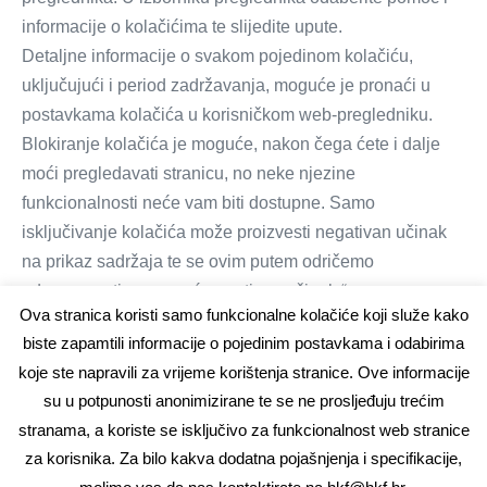
informacije o kolačićima te slijedite upute.
Detaljne informacije o svakom pojedinom kolačiću,
uključujući i period zadržavanja, moguće je pronaći u
postavkama kolačića u korisničkom web-pregledniku.
Blokiranje kolačića je moguće, nakon čega ćete i dalje
moći pregledavati stranicu, no neke njezine
funkcionalnosti neće vam biti dostupne. Samo
isključivanje kolačića može proizvesti negativan učinak
na prikaz sadržaja te se ovim putem odričemo
odgovornosti za moguć negativan učinak.“
Ova stranica koristi samo funkcionalne kolačiće koji služe kako
biste zapamtili informacije o pojedinim postavkama i odabirima
koje ste napravili za vrijeme korištenja stranice. Ove informacije
Općenite informacije
su u potpunosti anonimizirane te se ne prosljeđuju trećim
Akti Komore
stranama, a koriste se isključivo za funkcionalnost web stranice
Obrasci
za korisnika. Za bilo kakva dodatna pojašnjenja i specifikacije,
Postupak priznavanja inozemne stručne