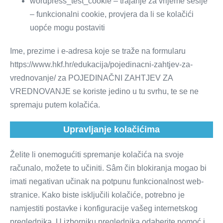
wordpress_test_cookie – trajanje za vrijeme sesije
– funkcionalni cookie, provjera da li se kolačići
uopće mogu postaviti
Ime, prezime i e-adresa koje se traže na formularu
https://www.hkf.hr/edukacija/pojedinacni-zahtjev-za-
vrednovanje/ za POJEDINAČNI ZAHTJEV ZA
VREDNOVANJE se koriste jedino u tu svrhu, te se ne
spremaju putem kolačića.
Upravljanje kolačićima
Želite li onemogućiti spremanje kolačića na svoje
računalo, možete to učiniti. Sâm čin blokiranja mogao bi
imati negativan učinak na potpunu funkcionalnost web-
stranice. Kako biste isključili kolačiće, potrebno je
namjestiti postavke i konfiguracije vašeg internetskog
preglednika. U izborniku preglednika odaberite pomoć i